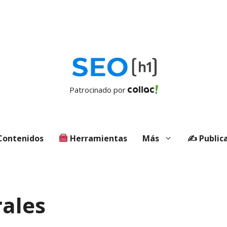
Patrocinado por
ontenidos
Herramientas
Más
✍️ Public
rales