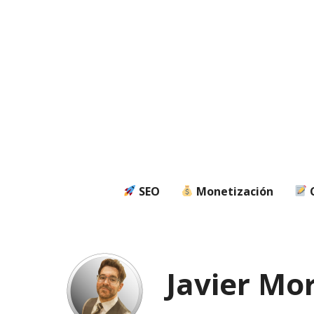
Saltar
al
contenido
SEO
Monetización
C
Javier Mo