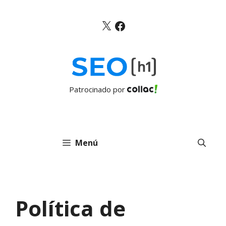
Saltar
al
X
Facebook
contenido
Patrocinado por
Menú
Política de