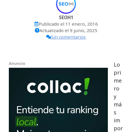
SEOH1
Publicado el
11 enero, 2016
Actualizado el
9 junio, 2025
Sin comentarios
Anuncio
Lo
pri
me
ro
y
má
s
im
por