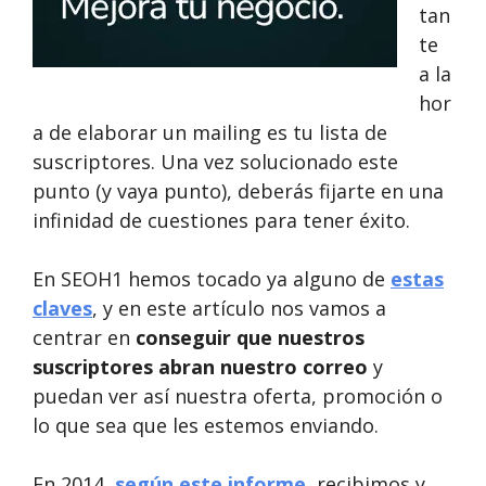
tan
te
a la
hor
a de elaborar un mailing es tu lista de
suscriptores. Una vez solucionado este
punto (y vaya punto), deberás fijarte en una
infinidad de cuestiones para tener éxito.
En SEOH1 hemos tocado ya alguno de
estas
claves
, y en este artículo nos vamos a
centrar en
conseguir que nuestros
suscriptores abran nuestro correo
y
puedan ver así nuestra oferta, promoción o
lo que sea que les estemos enviando.
En 2014,
según este informe
, recibimos y