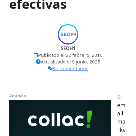
efectivas
SEOH1
Publicado el
22 febrero, 2016
Actualizado el
9 junio, 2025
Sin comentarios
Anuncio
El
em
ail
ma
rke