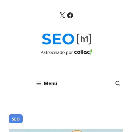
Saltar
al
X
Facebook
contenido
Patrocinado por
Menú
SEO