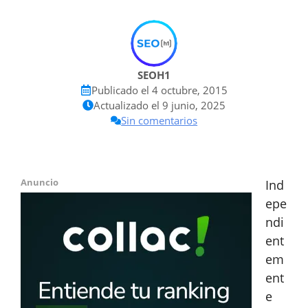
SEOH1
Publicado el
4 octubre, 2015
Actualizado el
9 junio, 2025
Sin comentarios
Anuncio
Ind
epe
ndi
ent
em
ent
e