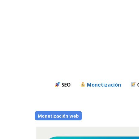
Saltar
al
contenido
SEO
Monetización
C
Monetización web