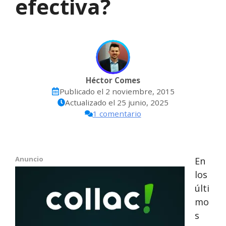
efectiva?
Héctor Comes
Publicado el
2 noviembre, 2015
Actualizado el
25 junio, 2025
1 comentario
Anuncio
En
los
últi
mo
s