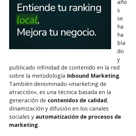
año
s
se
ha
ha
bla
do
y
publicado infinidad de contenido en la red
sobre la metodología
Inbound Marketing
.
También denominado «marketing de
atracción», es una técnica basada en la
generación de
contenidos de calidad
,
dinamización y difusión en los canales
sociales y
automatización de procesos de
marketing
.