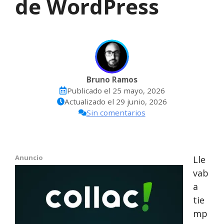
de WordPress
Bruno Ramos
Publicado el
25 mayo, 2026
Actualizado el
29 junio, 2026
Sin comentarios
Anuncio
Lle
vab
a
tie
mp