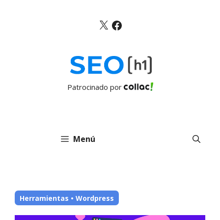
Saltar
al
X
Facebook
contenido
Patrocinado por
Menú
Herramientas
•
Wordpress