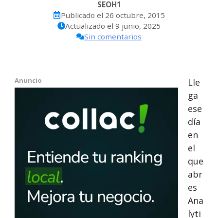
SEOH1
Publicado el
26 octubre, 2015
Actualizado el
9 junio, 2025
Sin comentarios
Anuncio
Lle
ga
ese
día
en
el
que
abr
es
Ana
lyti