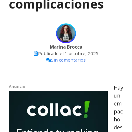
complicaciones
Marina Brocca
Publicado el
1 octubre, 2025
Sin comentarios
Anuncio
Hay
un
em
pac
ho
des