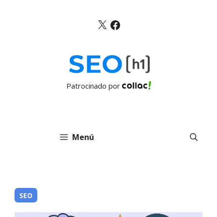
Saltar
al
X
Facebook
contenido
Patrocinado por
Menú
SEO