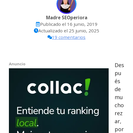
Madre SEOperiora
Publicado el
16 junio, 2019
Actualizado el
25 junio, 2025
19 comentarios
Anuncio
Des
pu
és
de
mu
cho
rez
ar,
por