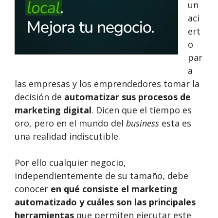
un
aci
ert
o
par
a
las empresas y los emprendedores tomar la
decisión de
automatizar sus procesos de
marketing digital
. Dicen que el tiempo es
oro, pero en el mundo del
business
esta es
una realidad indiscutible.
Por ello cualquier negocio,
independientemente de su tamaño, debe
conocer
en qué consiste el marketing
automatizado y cuáles son las principales
herramientas
que permiten ejecutar este